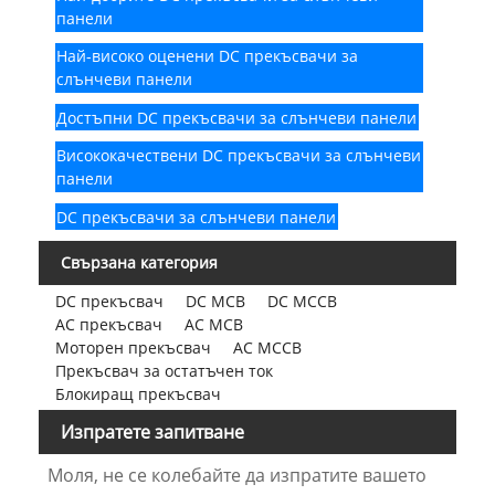
панели
Най-високо оценени DC прекъсвачи за
слънчеви панели
Достъпни DC прекъсвачи за слънчеви панели
Висококачествени DC прекъсвачи за слънчеви
панели
DC прекъсвачи за слънчеви панели
Свързана категория
DC прекъсвач
DC MCB
DC MCCB
AC прекъсвач
AC MCB
Моторен прекъсвач
AC MCCB
Прекъсвач за остатъчен ток
Блокиращ прекъсвач
Изпратете запитване
Моля, не се колебайте да изпратите вашето