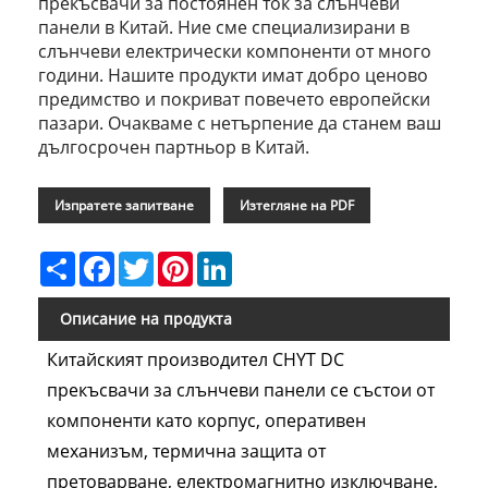
прекъсвачи за постоянен ток за слънчеви
панели в Китай. Ние сме специализирани в
слънчеви електрически компоненти от много
години. Нашите продукти имат добро ценово
предимство и покриват повечето европейски
пазари. Очакваме с нетърпение да станем ваш
дългосрочен партньор в Китай.
Изпратете запитване
Изтегляне на PDF
Share
Facebook
Twitter
Pinterest
LinkedIn
Описание на продукта
Китайският производител CHYT DC
прекъсвачи за слънчеви панели се състои от
компоненти като корпус, оперативен
механизъм, термична защита от
претоварване, електромагнитно изключване,