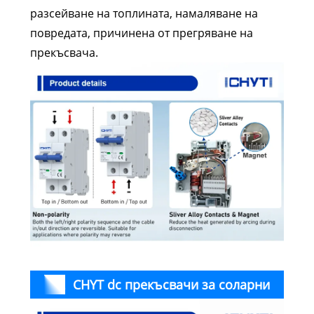
разсейване на топлината, намаляване на
повредата, причинена от прегряване на
прекъсвача.
CHYT dc прекъсвачи за соларни
панели Размери и окабеляване