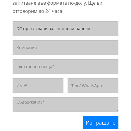
запитване във формата по-долу. Ще ви
отговорим до 24 часа.