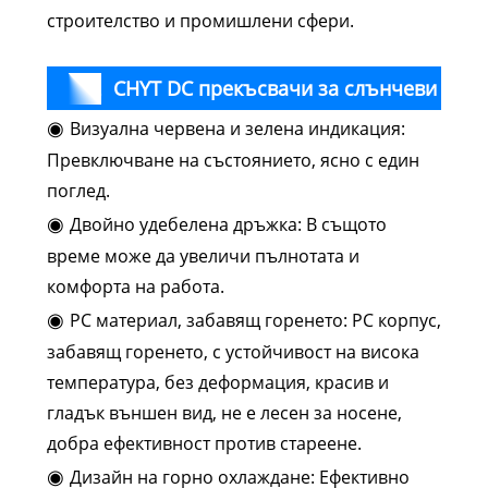
строителство и промишлени сфери.
CHYT DC прекъсвачи за слънчеви
◉
Визуална червена и зелена индикация:
панели Детайли
Превключване на състоянието, ясно с един
поглед.
◉
Двойно удебелена дръжка: В същото
време може да увеличи пълнотата и
комфорта на работа.
◉
PC материал, забавящ горенето: PC корпус,
забавящ горенето, с устойчивост на висока
температура, без деформация, красив и
гладък външен вид, не е лесен за носене,
добра ефективност против стареене.
◉
Дизайн на горно охлаждане: Ефективно