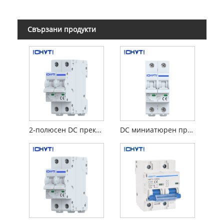
Свързани продукти
2-полюсен DC прекъсвач
DC миниатюрен прекъсвач