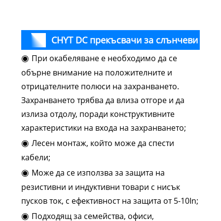
Ста
CHYT DC прекъсвачи за слънчеви
◉
При окабеляване е необходимо да се
панели Функция
обърне внимание на положителните и
отрицателните полюси на захранването.
Захранването трябва да влиза отгоре и да
излиза отдолу, поради конструктивните
характеристики на входа на захранването;
◉
Лесен монтаж, който може да спести
кабели;
◉
Може да се използва за защита на
резистивни и индуктивни товари с нисък
пусков ток, с ефективност на защита от 5-10In;
◉
Подходящ за семейства, офиси,