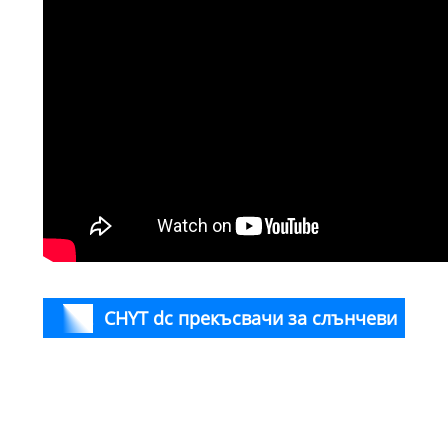
CHYT dc прекъсвачи за слънчеви
Мод
про
панели Параметър (спецификация)
пол
Ток 