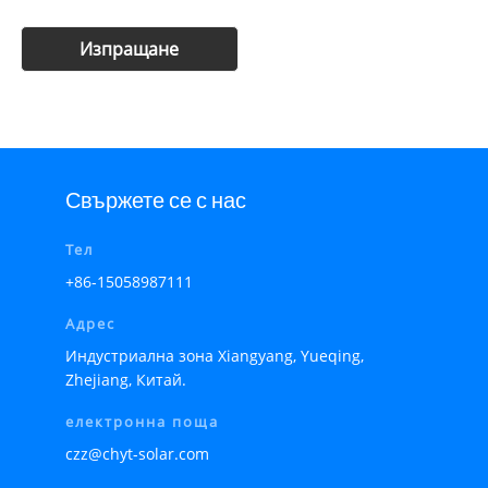
Свържете се с нас
Тел
+86-15058987111
Адрес
Индустриална зона Xiangyang, Yueqing,
Zhejiang, Китай.
електронна поща
czz@chyt-solar.com