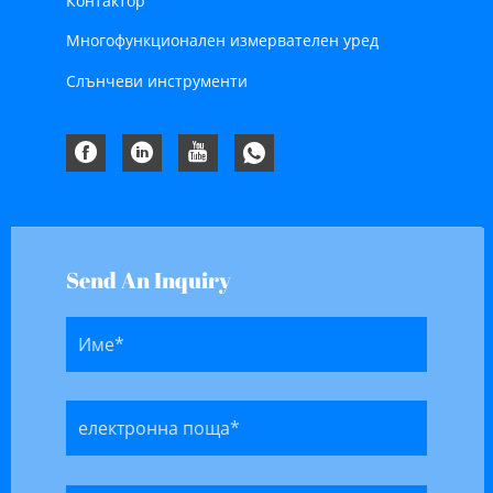
Контактор
Многофункционален измервателен уред
Слънчеви инструменти
Send An Inquiry