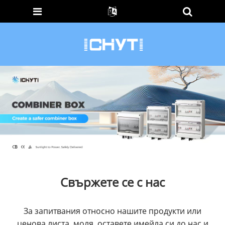
Свържете се с нас
За запитвания относно нашите продукти или
ценова листа, моля, оставете имейла си до нас и