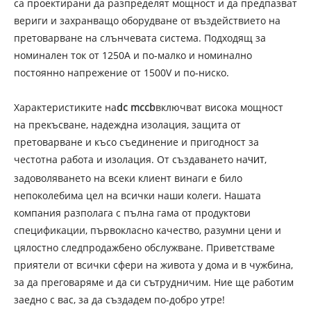
са проектирани да разпределят мощност и да предпазват
вериги и захранващо оборудване от въздействието на
претоварване на слънчевата система. Подходящ за
номинален ток от 1250A и по-малко и номинално
постоянно напрежение от 1500V и по-ниско.
Характеристиките на
dc mccb
включват висока мощност
на прекъсване, надеждна изолация, защита от
претоварване и късо съединение и пригодност за
честотна работа и изолация. От създаването на
,
ЧИТ
задоволяването на всеки клиент винаги е било
непоколебима цел на всички наши колеги. Нашата
компания разполага с пълна гама от продуктови
спецификации, първокласно качество, разумни цени и
цялостно следпродажбено обслужване. Приветстваме
приятели от всички сфери на живота у дома и в чужбина,
за да преговаряме и да си сътрудничим. Ние ще работим
заедно с вас, за да създадем по-добро утре!