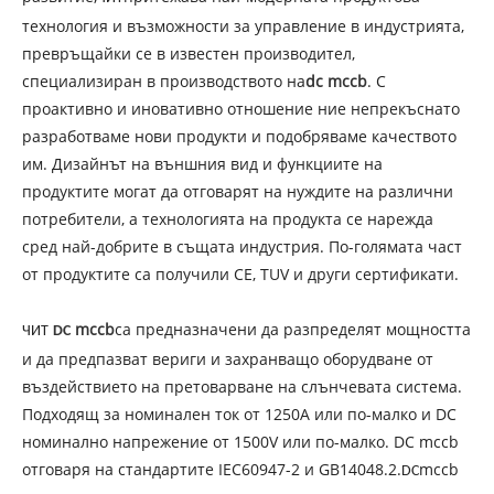
технология и възможности за управление в индустрията,
превръщайки се в известен производител,
специализиран в производството на
dc mccb
. С
проактивно и иновативно отношение ние непрекъснато
разработваме нови продукти и подобряваме качеството
им. Дизайнът на външния вид и функциите на
продуктите могат да отговарят на нуждите на различни
потребители, а технологията на продукта се нарежда
сред най-добрите в същата индустрия. По-голямата част
от продуктите са получили CE, TUV и други сертификати.
mccb
са предназначени да разпределят мощността
ЧИТ
DC
и да предпазват вериги и захранващо оборудване от
въздействието на претоварване на слънчевата система.
Подходящ за номинален ток от 1250A или по-малко и DC
номинално напрежение от 1500V или по-малко. DC mccb
отговаря на стандартите IEC60947-2 и GB14048.2.
mccb
DC