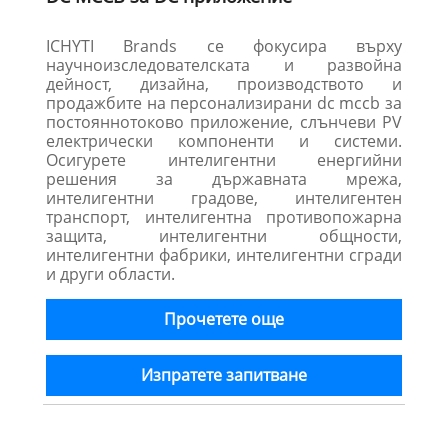
ICHYTI Brands се фокусира върху
научноизследователската и развойна
дейност, дизайна, производството и
продажбите на персонализирани dc mccb за
постояннотоково приложение, слънчеви PV
електрически компоненти и системи.
Осигурете интелигентни енергийни
решения за държавната мрежа,
интелигентни градове, интелигентен
транспорт, интелигентна противопожарна
защита, интелигентни общности,
интелигентни фабрики, интелигентни сгради
и други области.
Прочетете още
Изпратете запитване