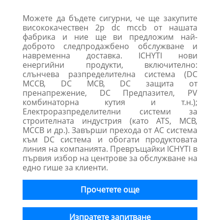
Можете да бъдете сигурни, че ще закупите
висококачествен 2p dc mccb от нашата
фабрика и ние ще ви предложим най-
доброто следпродажбено обслужване и
навременна доставка. ICHYTI нови
енергийни продукти, включително:
слънчева разпределителна система (DC
MCCB, DC MCB, DC защита от
пренапрежение, DC Предпазител, PV
комбинаторна кутия и т.н.);
Електроразпределителни системи за
строителната индустрия (като ATS, MCB,
MCCB и др.). Завърши прехода от AC система
към DC система и обогати продуктовата
линия на компанията. Превръщайки ICHYTI в
първия избор на центрове за обслужване на
едно гише за клиенти.
Прочетете още
Изпратете запитване