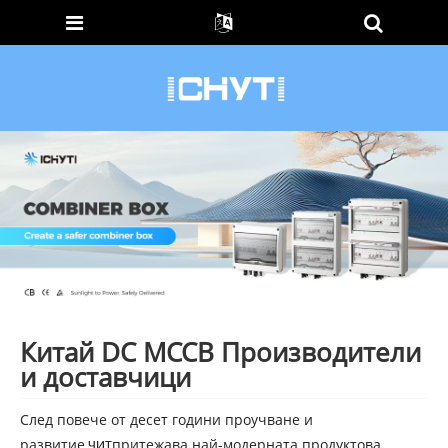
Китай DC MCCB Производители
и доставчици
След повече от десет години проучване и
развитие,
притежава най-модерната продуктова
ЧИТ