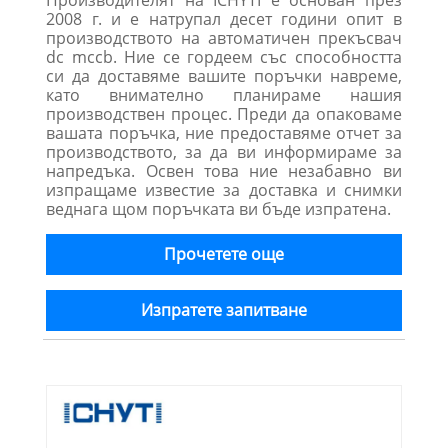
Производителят на ICHYTI е основан през
2008 г. и е натрупал десет години опит в
производството на автоматичен прекъсвач
dc mccb. Ние се гордеем със способността
си да доставяме вашите поръчки навреме,
като внимателно планираме нашия
производствен процес. Преди да опаковаме
вашата поръчка, ние предоставяме отчет за
производството, за да ви информираме за
напредъка. Освен това ние незабавно ви
изпращаме известие за доставка и снимки
веднага щом поръчката ви бъде изпратена.
Прочетете още
Изпратете запитване