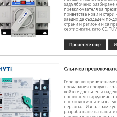
задълбочено разбиране н
превключвателя за прехвъ
приветства нови и стари 
заедно да създадем по-до
страни и региони и са п
сертификати, като CE, TU
Прочетете още
И
Слънчев превключвате
Горещо ви приветстваме в
продавания продукт - со
който е достъпен и надеж
постигнем сътрудничеств
в технологичните изследв
персонал. Използваме ус
разработване на нашите п
нуждите и очакванията на