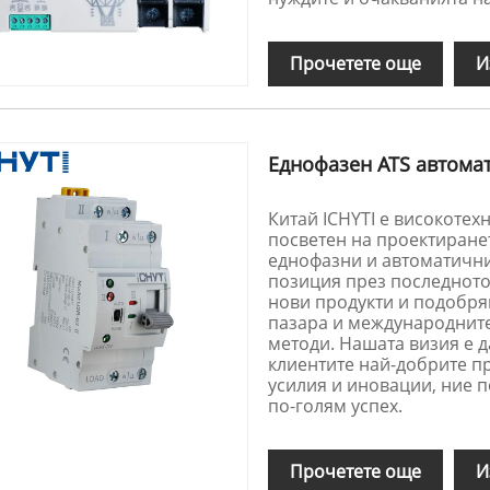
Прочетете още
И
Еднофазен ATS автома
Китай ICHYTI е високотех
посветен на проектиранет
еднофазни и автоматичн
позиция през последното
нови продукти и подобря
пазара и международните
методи. Нашата визия е д
клиентите най-добрите пр
усилия и иновации, ние 
по-голям успех.
Прочетете още
И