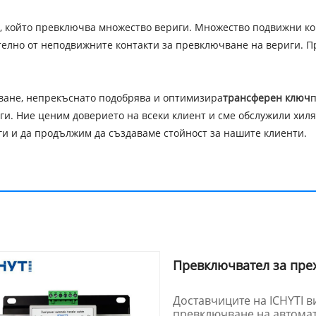
 който превключва множество вериги. Множество подвижни конт
телно от неподвижните контакти за превключване на вериги. П
пване, непрекъснато подобрява и оптимизира
трансферен ключ
п
и. Ние ценим доверието на всеки клиент и сме обслужили хил
и и да продължим да създаваме стойност за нашите клиенти.
Превключвател за пре
Доставчиците на ICHYTI в
превключване на автомати