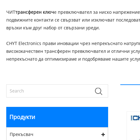
ЧИТ
трансферен ключ
е превключвател за ниско напрежение,
подвижните контакти се свързват или изключват последова
връзки към друг набор от свързани уреди.
CHYT Electronics прави иновации чрез непрекъснато натру
висококачествен трансферен превключвател и отлични услуг
непрекъснато да оптимизираме и подобряваме нашите услуг
Продукти
Прекъсвач