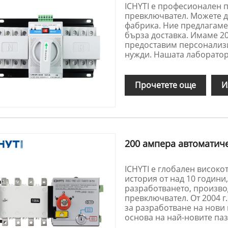
ICHYTI е професионален 
превключвател. Можете да
фабрика. Ние предлагам
бърза доставка. Имаме 2
предоставим персонализи
нужди. Нашата лаборатор
Прочетете още
И
200 ампера автоматич
ICHYTI е глобален високо
история от над 10 години
разработването, произво
превключвател. От 2004 г
за разработване на нови
основа на най-новите па