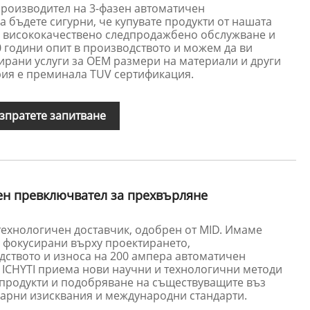
производител на 3-фазен автоматичен
 бъдете сигурни, че купувате продукти от нашата
е висококачествено следпродажбено обслужване и
0 години опит в производството и можем да ви
рани услуги за OEM размери на материали и други
ия е преминала TUV сертификация.
зпратете запитване
ен превключвател за прехвърляне
технологичен доставчик, одобрен от MID. Имаме
, фокусирани върху проектирането,
дството и износа на 200 ампера автоматичен
. ICHYTI приема нови научни и технологични методи
 продукти и подобряване на съществуващите въз
зарни изисквания и международни стандарти.