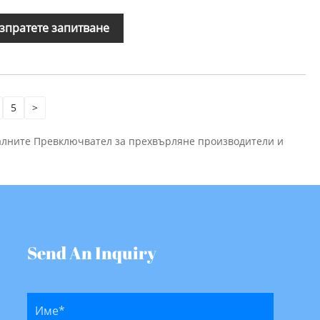
зпратете запитване
5
>
налните Превключвател за прехвърляне производители и
Send An Inquiry