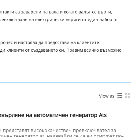
акти са заварени на вала и когато валът се върти,
ревключване на електрически вериги от един набор от
роцес и настоява да предостави на клиентите
яди клиенти от създаването си. Правим всичко възможно
View as
хвърляне на автоматичен генератор Ats
и представят висококачествен превключвател за
чен генератор at, надявайки се да ви осигурят по-