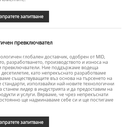
зпратете запитване
тичен превключвател
нологичен глобален доставчик, одобрен от MID,
о, разработването, производството и износа на
и превключватели. Ние поддържаме водеща
 десетилетие, като непрекъснато разработваме
ваме съществуващите въз основа на търсенето на
 стандарти, използвайки най-новите технологични
а станем лидер в индустрията и да предоставим на
одукти и услуги. Вярваме, че чрез непрекъснати
постоянно ще надминаваме себе си и ще постигаме
зпратете запитване