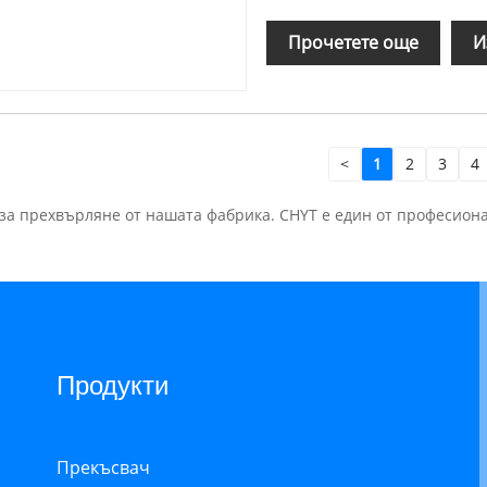
Прочетете още
И
<
1
2
3
4
 за прехвърляне от нашата фабрика. CHYT е един от професио
Продукти
Прекъсвач