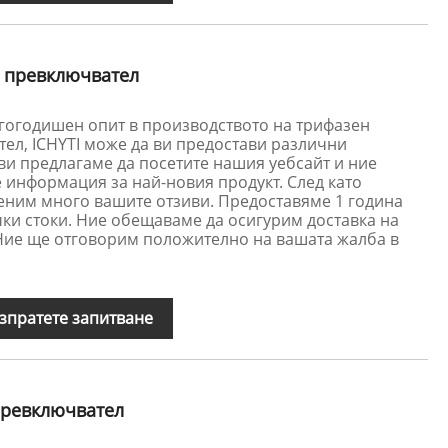
 превключвател
гогодишен опит в производството на трифазен
ел, ICHYTI може да ви предостави различни
ви предлагаме да посетите нашия уебсайт и ние
 информация за най-новия продукт. След като
ценим много вашите отзиви. Предоставяме 1 година
чки стоки. Ние обещаваме да осигурим доставка на
 Ние ще отговорим положително на вашата жалба в
зпратете запитване
превключвател