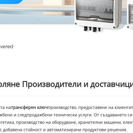
рляне Производители и доставчиц
та на
трансферен ключ
производство, предоставяне на клиентит
бени и следпродажбени технически услуги. От създаването си
гетика, производство на оборудване, хранителни машини, елек
 с добавена стойност и автоматизирани продуктови решения.