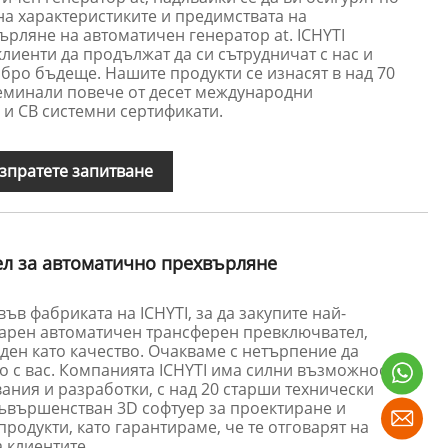
а характеристиките и предимствата на
рляне на автоматичен генератор at. ICHYTI
клиенти да продължат да си сътрудничат с нас и
бро бъдеще. Нашите продукти се изнасят в над 70
реминали повече от десет международни
V и CB системни сертификати.
зпратете запитване
л за автоматично прехвърляне
ъв фабриката на ICHYTI, за да закупите най-
ларен автоматичен трансферен превключвател,
ден като качество. Очакваме с нетърпение да
о с вас. Компанията ICHYTI има силни възможности
ания и разработки, с над 20 старши технически
ъвършенстван 3D софтуер за проектиране и
родукти, като гарантираме, че те отговарят на
 клиентите.